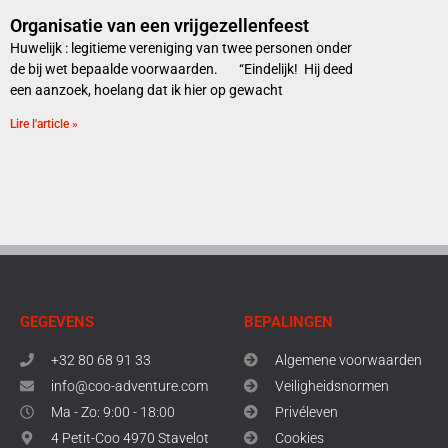
Organisatie van een vrijgezellenfeest
Huwelijk : legitieme vereniging van twee personen onder
de bij wet bepaalde voorwaarden. “Eindelijk! Hij deed
een aanzoek, hoelang dat ik hier op gewacht
Lire l'article »
GEGEVENS
BEPALINGEN
+32 80 68 91 33
Algemene voorwaarden
info@coo-adventure.com
Veiligheidsnormen
Ma - Zo: 9:00 - 18:00
Privéleven
4 Petit-Coo 4970 Stavelot
Cookies