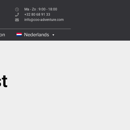
Ma - Zo : 9:00 - 18:00
+32 80 68 91 33
info@coo-adventure.com
on
Nederlands
t