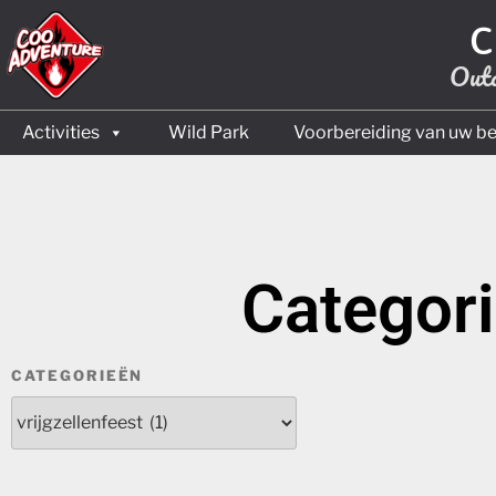
C
Outd
Activities
Wild Park
Voorbereiding van uw b
Categori
CATEGORIEËN