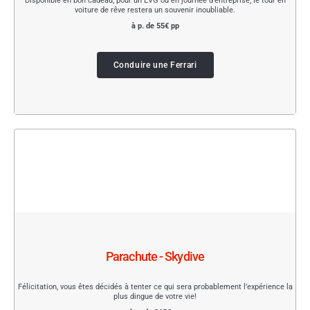
Disponible en bon cadeau, pour un EVG ou en journée d'entreprise, le tour en
voiture de rêve restera un souvenir inoubliable.
à p. de 55€ pp
Conduire une Ferrari
Parachute - Skydive
Félicitation, vous êtes décidés à tenter ce qui sera probablement l’expérience la
plus dingue de votre vie!