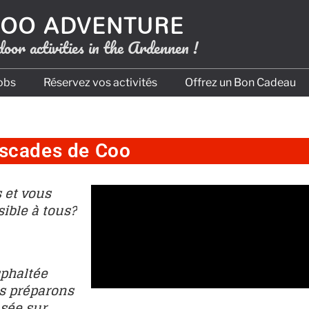
OO ADVENTURE
oor activities in the Ardennen !
obs
Réservez vos activités
Offrez un Bon Cadeau
ascades de Coo
 et vous
sible à tous?
sphaltée
s préparons
asée sur