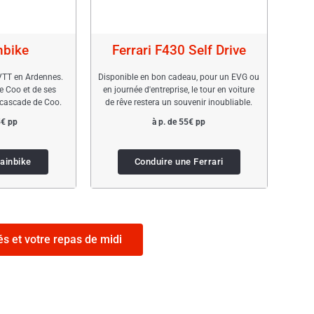
nbike
Ferrari F430 Self Drive
 VTT en Ardennes.
Disponible en bon cadeau, pour un EVG ou
de Coo et de ses
en journée d'entreprise, le tour en voiture
 cascade de Coo.
de rêve restera un souvenir inoubliable.
5€ pp
à p. de 55€ pp
tainbike
Conduire une Ferrari
és et votre repas de midi