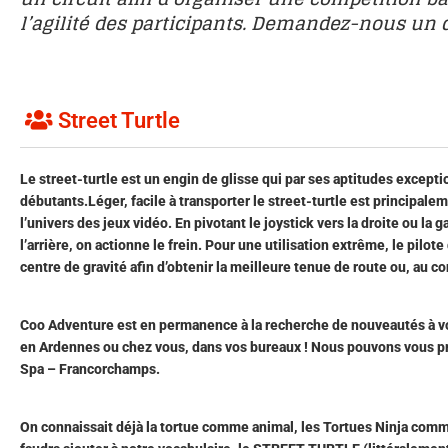
l’agilité des participants. Demandez-nous un d
Street Turtle
Le street-turtle est un engin de glisse qui par ses aptitudes excepti
débutants.Léger, facile à transporter le street-turtle est principal
l’univers des jeux vidéo. En pivotant le joystick vers la droite ou la
l’arrière, on actionne le frein. Pour une utilisation extrême, le pil
centre de gravité afin d’obtenir la meilleure tenue de route ou, au con
Coo Adventure est en permanence à la recherche de nouveautés à 
en Ardennes ou chez vous, dans vos bureaux ! Nous pouvons vous pro
Spa – Francorchamps.
On connaissait déjà la tortue comme animal, les Tortues Ninja com