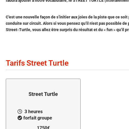
faudra ajouter à notre vocabulaire, le STREET TURTLE (littéralement
C’est une nouvelle façon de s’initier aux joies de la piste que ce so
conduite sur circuit. Alors si vous pensez qu’il n’est pas possible de 
Street-Turtle, vous allez être surpris du résultat et du « fun » qu’il p
Tarifs Street Turtle
Street Turtle
3 heures
forfait groupe
1750€