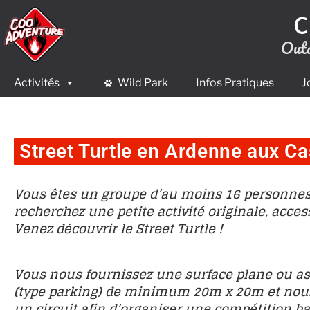
C
Outd
Activités
Wild Park
Infos Pratiques
J
Street Turtle en Ardenne aux C
Vous êtes un groupe d’au moins 16 personnes
recherchez une petite activité originale, acces
Venez découvrir le Street Turtle !
Vous nous fournissez une surface plane ou a
(type parking) de minimum 20m x 20m et nou
un circuit afin d’organiser une compétition b