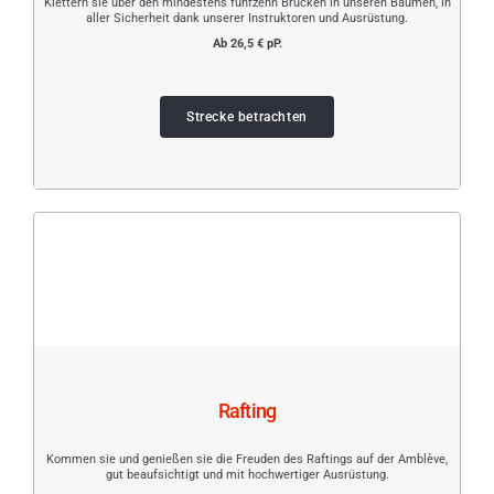
Klettern sie über den mindestens fünfzehn Brücken in unseren Bäumen, in
aller Sicherheit dank unserer Instruktoren und Ausrüstung.
Ab 26,5 € pP.
Strecke betrachten
Rafting
Kommen sie und genießen sie die Freuden des Raftings auf der Amblève,
gut beaufsichtigt und mit hochwertiger Ausrüstung.