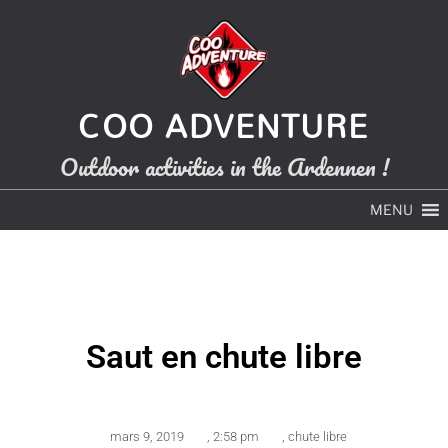
COO ADVENTURE
Outdoor activities in the Ardennen !
MENU
Saut en chute libre
mars 9, 2019
,
2:58 pm
,
chute libre