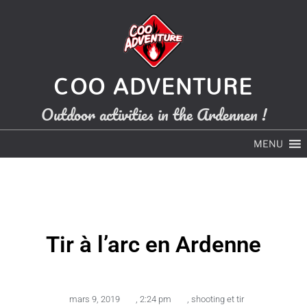
COO ADVENTURE
Outdoor activities in the Ardennen !
MENU
Tir à l’arc en Ardenne
mars 9, 2019
,
2:24 pm
,
shooting et tir