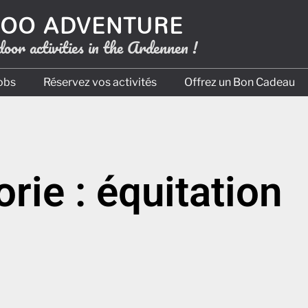
OO ADVENTURE
oor activities in the Ardennen !
obs
Réservez vos activités
Offrez un Bon Cadeau
rie : équitation