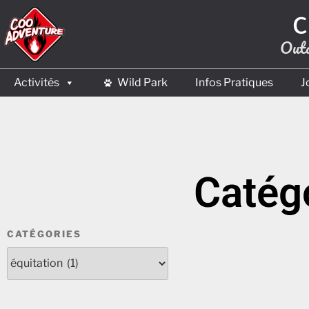
C
Outd
Activités
Wild Park
Infos Pratiques
J
Catégo
CATÉGORIES