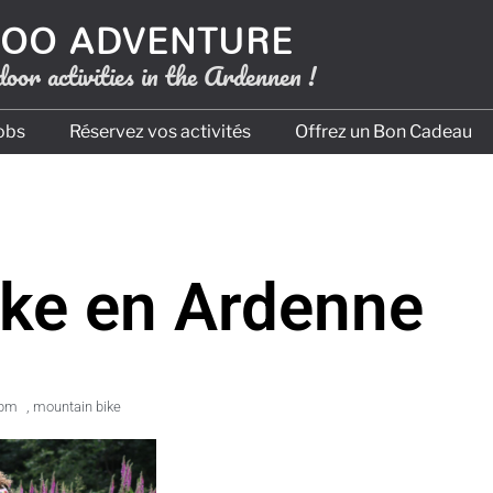
OO ADVENTURE
oor activities in the Ardennen !
obs
Réservez vos activités
Offrez un Bon Cadeau
ike en Ardenne
 pm
,
mountain bike