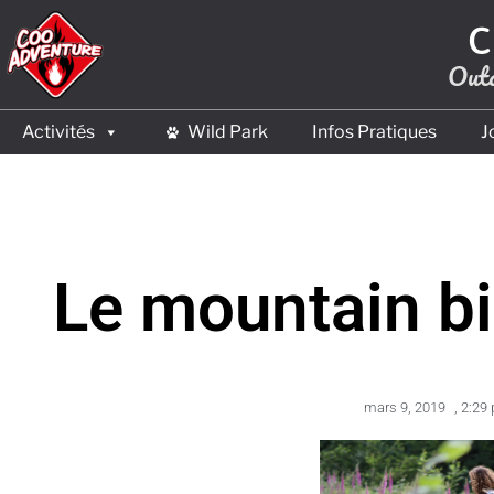
C
Outd
Activités
Wild Park
Infos Pratiques
J
Le mountain b
mars 9, 2019
,
2:29